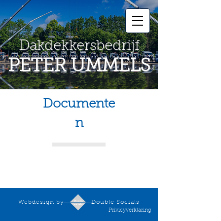
Dakdekkersbedrijf
PETER UMMELS
Documente
n
Webdesign by Double Socials
Privicyverklaring